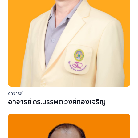
อาจารย์
อาจารย์ ดร.บรรพต วงศ์ทองเจริญ